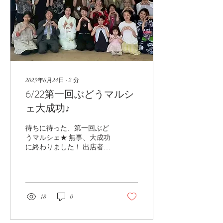
2025年6月24日
∙
2
分
6/22第一回ぶどうマルシ
ェ大成功♪
待ちに待った、第一回ぶど
うマルシェ★ 無事、大成功
に終わりました！ 出店者＆
出演者＆スタッフ集合～♡
今回場所を快くお貸し下さ
った 浄土真宗一行寺さん
本当にありがとうございま
した(*^_^*) 当日までの打ち
18
0
合わせや 当日の細やかなお
気遣いで...