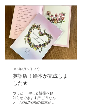
2025年6月19日
∙
2
分
英語版！絵本が完成しま
した★
やっと･･･やっと皆様へお
知らせできます(*^_^*) なん
と！NORINORIの絵本が 英
語翻訳され新たに販売とな