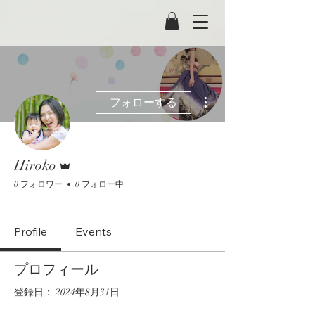
その他
フォローする
管理者
Hiroko
0 フォロワー
0 フォロー中
ぶどう家族メンバー
+
4
Profile
Events
プロフィール
登録日： 2024年8月31日