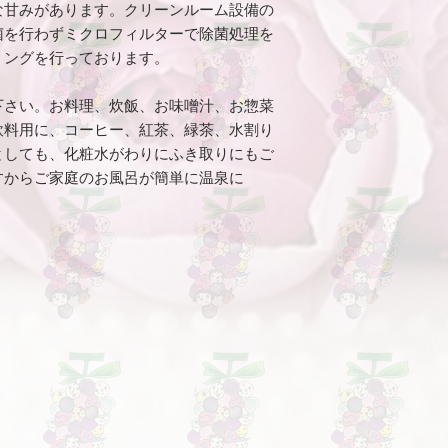
該物を返却する義務
な甘みがあります。クリーンルーム設備の
3.4 本条に基づく
菌を行わずミクロフィルターで除菌処理を
れた商品が当社に到
リングを行っております。
返金処理を行います
ります。
下さい。お料理、炊飯、お味噌汁、お惣菜
3.5 返金方法は、
飲料用に、コーヒー、紅茶、緑茶、水割り
にて判断させていた
3.6 返金に振込手
としても、化粧水がわりにふき取りにもご
客様負担となります
すからご家庭のお風呂が簡単に温泉に
3.7 下記のいずれ
ってもお客様都合に
で、ご注意ください
(1) セール品、オ
の性質上返品に適し
(2) 受け取り後に
(3) 受け取り後に
(4) 受け取り後に
(5) 受け取り後に
(6) パッケージ・
損・紛失・破棄され
(7) 商品ページに
(8) 上記の他、下