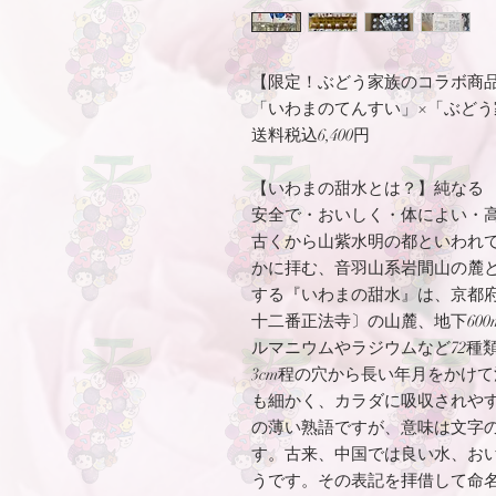
【限定！ぶどう家族のコラボ商
「いわまのてんすい」×「ぶどう
送料税込6,400円
【いわまの甜水とは？】純なる
安全で・おいしく・体によい・
古くから山紫水明の都といわれ
かに拝む、音羽山系岩間山の麓
する『いわまの甜水』は、京都
十二番正法寺〕の山麓、地下60
ルマニウムやラジウムなど72種
3cm程の穴から長い年月をかけ
も細かく、カラダに吸収されや
の薄い熟語ですが、意味は文字
す。古来、中国では良い水、お
うです。その表記を拝借して命