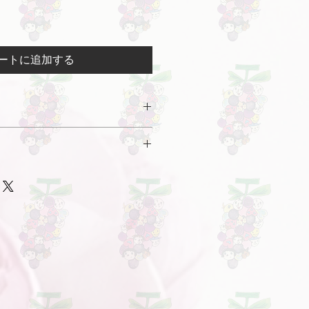
ートに追加する
り）
シー（「当ポリシー」）は、ぶどう家
ェブサイト（「当ウェブサイト」）
20日未満
、権利、役務を含む。以下「商品」
しくは提供に関する申込み及び契
・解除・返品・返金・交換等に対し
ターサービス
特定商取引法第15条の3第1項但書に
】
当するものですので、お客様は、本
込です。