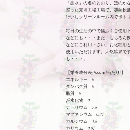
「甜水」の名のとおり、ほのか
整った充填工場工場で、加熱殺
行いしクリーンルーム内でボト
毎日の生活の中で幅広くご使用
などにも・・・また、もちろん
などにご利用下さい。お化粧用
使用いただけます。天然鉱泉で
も・・・。
【栄養成分表(1000ｍl当たり)】
エネルギー 0
タンパク質 0
脂質 0
炭水化物 0
ナトリウム 7.8
マグネシウム 0.84
カルシウム 3.8
カリウム 0.97