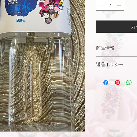
カ
商品情報
【販売ロット】
返品ポリシー
1ケース～（24本入
※1本500ml
返品ポリシー
【容器の形状】
1 適用範囲
ペットボトル
1.1 この返品ポリ
【賞味期限】
族（「当社」）のウ
製造日から90日 ～ 1
における商品（物品
【産地】
という。）の販売若
滋賀
約、並びにその撤回
【販売企業】
て適用されます。
近江ミネラルウォー
1.2 本ポリシーは、
【ご注文時の注意点
定める返品特約に該
表示価格は、送料税