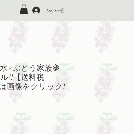
Log In/会員登録
水×ぶどう家族🍇
ル!!【送料税
は画像をクリック!