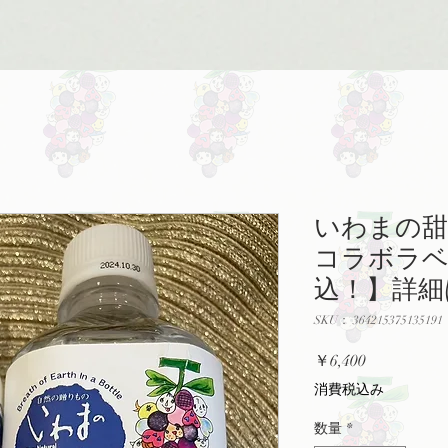
いわまの甜
コラボラベ
込！】詳細
SKU： 364215375135191
価
￥6,400
格
消費税込み
数量
*