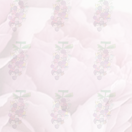
合を除き、当ウェブサイトにおける
になります。
提供に関する申込みの撤回または契
売になります。１本単位での販売は
はできません。
期間は無条件で申込み撤回または契約
文の場合は以下から３ケース以上注
、いわゆるクーリングオフの制度
さい。送料が変わりますので個別に
用される制度です。当ウェブサイト
。
通信販売であり、クーリングオフ制
文はこちら
ので、ご注意ください。
キャンセル
様都合によるキャンセルはできませ
さい。
返品
品到着後5日以内に限り、お客様都合
けております。
返品を希望されるお客様は、商品到着
まで返品希望の旨をご連絡くださ
発送時の送料と返品時の送料は、お
ます。
に基づく返品をする際は、同梱された
せて返品するものとします。また、
が同梱されていた場合、事業者は当