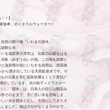
ポリシーに定める場
※１ケース～の販売
商品の販売若しくは
※ケース単位での販
約の解除をすること
しておりません。
品！！】
1.3 法律上、一定
※３ケース以上を注
解除を認めるとする
家族🍇」のミネラルウォーター！
文の旨をご連絡くだ
は、訪問販売等に適
ご連絡差し上げます
における商品販売は
３ケース以上のご注
度は適用されません
 自然の贈り物『いわまの甜水』
第2条 注文確定後の
高波動な水
注文確定後は、お客
ている滋賀県大津市は、比叡の山並をはる
んので、ご注意くだ
と水畝（みずうね）の地。この地を故郷と
3 お客様都合による
3.1 当社では、商
府と滋賀県の境にいちする岩間山〔西国第
による返品を受け付
0mから湧き出している天然鉱泉水です。ゲ
3.2 前項に基づく
類もの元素を含む花崗岩層をくぐり直径2?
後5日以内に、当社
て湧出しています。水の粒子＝クラスター
い。この場合、商品
すい。「甜水」は、日本人の目には馴染み
客様のご負担となり
の形そのままで、舌に甘い水を意味しま
3.3 利用者が前項
いしい水を甜水と記し、大切にしてきたそ
箱及び付属品等も併
万一利用者の私物等
名しました。味はクセがなくまろやかで、