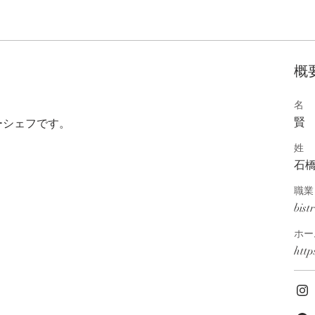
概
名
賢
ーシェフです。
姓
石
職業
bi
ホー
http