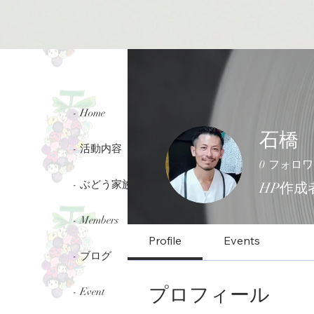
- Home
石橋
- 活動内容
0
フォロワ
- ぶどう家族
HP作成
ぶどう家族
- Members
Profile
Events
- ブログ
プロフィール
- Event