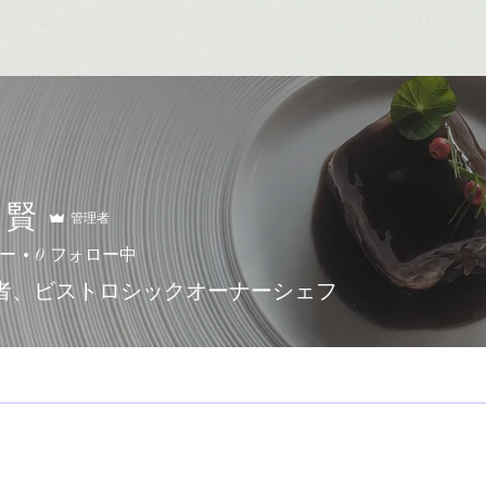
 賢
管理者
ー
0
フォロー中
者、ビストロシックオーナーシェフ
メンバー
+
4