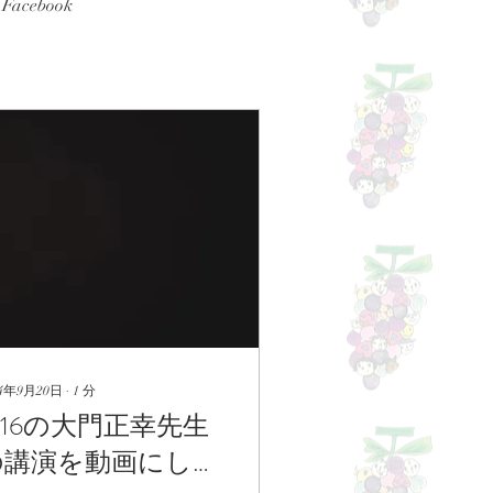
Facebook
24年9月20日
∙
1
分
/16の大門正幸先生
の講演を動画にしま