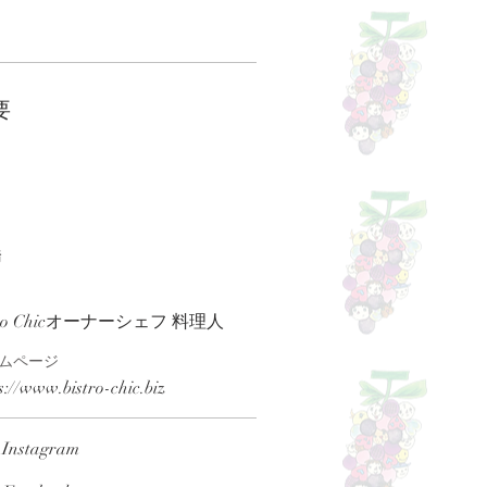
要
橋
stro Chicオーナーシェフ 料理人
ムページ
s://www.bistro-chic.biz
Instagram