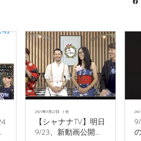
2024年9月22日
∙
1
分
20
4
【シャナナTV】明日
9
9/23、新動画公開で