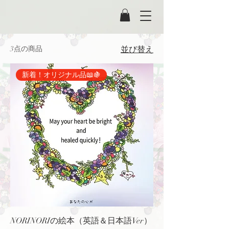
3点の商品
並び替え
新着！オリジナル品📖🍇
NORINORIの絵本（英語＆日本語Ver）