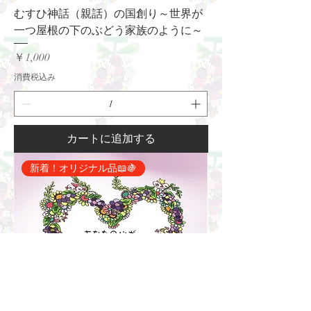
むすひ神話（親話）の国創り～世界が
一つ屋根の下のぶどう家族のように～
価格
￥1,000
消費税込み
カートに追加する
新着！オリジナル品📖🍇